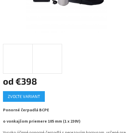
od
€398
Jednotková
ZVOĽTE VARIANT
cena:
Ponorné čerpadlá BCPE
o vonkajšom priemere 105 mm (1 x 230V)
Vysoko účinné ponorné čerpadlá s nerezovým korpusom, určené pre