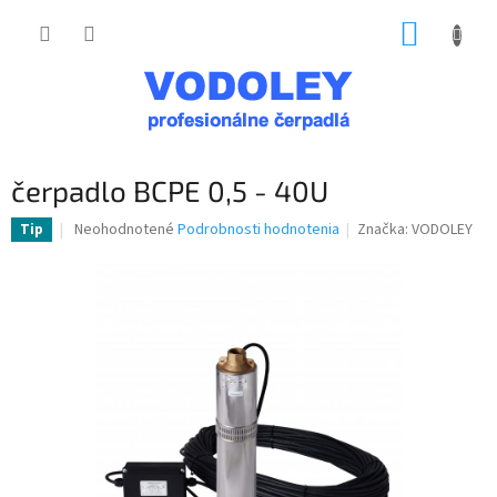
Prejsť
NÁKUP
na
obsah
KOŠÍK
čerpadlo BCPE 0,5 - 40U
Priemerné
Neohodnotené
Podrobnosti hodnotenia
Značka:
VODOLEY
Tip
hodnotenie
produktu
je
0,0
z
5
hviezdičiek.