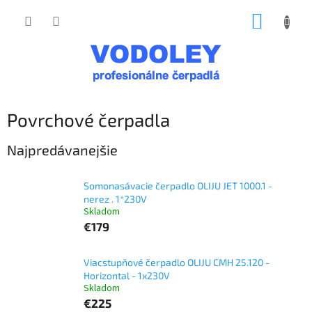
Prejsť
NÁKUP
na
obsah
KOŠÍK
Povrchové čerpadla
Najpredávanejšie
Somonasávacie čerpadlo OLIJU JET 1000.1 -
nerez . 1*230V
Skladom
€179
Viacstupňové čerpadlo OLIJU CMH 25.120 -
Horizontal - 1x230V
Skladom
€225