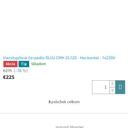
Viacstupňové čerpadlo OLIJU CMH 25.120 - Horizontal - 1x230V
Skladom
Akcia
Tip
€275
(–18 %)
€225
5
položiek celkom
O
v
l
Z
á
á
d
Vytvoril Shoptet