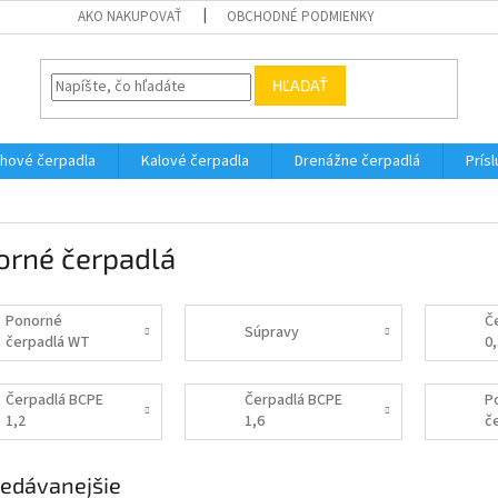
AKO NAKUPOVAŤ
OBCHODNÉ PODMIENKY
HĽADAŤ
hové čerpadla
Kalové čerpadla
Drenážne čerpadlá
Prís
orné čerpadlá
Ponorné
Č
Súpravy
čerpadlá WT
0
Čerpadlá BCPE
Čerpadlá BCPE
P
1,2
1,6
č
4
edávanejšie