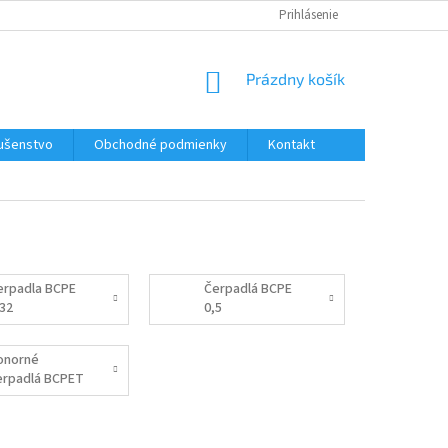
Prihlásenie
NÁKUPNÝ
Prázdny košík
KOŠÍK
lušenstvo
Obchodné podmienky
Kontakt
erpadla BCPE
Čerpadlá BCPE
,32
0,5
onorné
erpadlá BCPET
00V