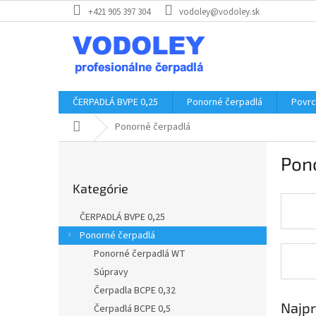
Prejsť
+421 905 397 304
vodoley@vodoley.sk
na
obsah
ČERPADLÁ BVPE 0,25
Ponorné čerpadlá
Povrc
Domov
Ponorné čerpadlá
B
Pon
o
Preskočiť
č
Kategórie
kategórie
n
ý
ČERPADLÁ BVPE 0,25
p
Ponorné čerpadlá
a
Ponorné čerpadlá WT
n
e
Súpravy
l
Čerpadla BCPE 0,32
Najpr
Čerpadlá BCPE 0,5