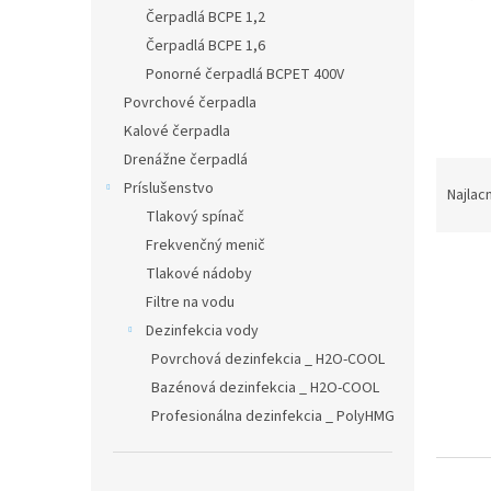
Čerpadlá BCPE 1,2
Čerpadlá BCPE 1,6
Ponorné čerpadlá BCPET 400V
Povrchové čerpadla
Kalové čerpadla
Drenážne čerpadlá
R
Príslušenstvo
a
Najlac
d
Tlakový spínač
e
Frekvenčný menič
V
n
Tlakové nádoby
ý
i
Filtre na vodu
p
e
Dezinfekcia vody
i
p
s
Povrchová dezinfekcia _ H2O-COOL
r
p
o
Bazénová dezinfekcia _ H2O-COOL
r
d
Profesionálna dezinfekcia _ PolyHMG
o
u
d
k
u
t