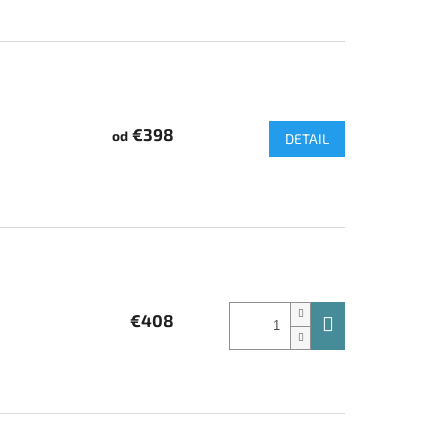
€398
od
DETAIL
€408