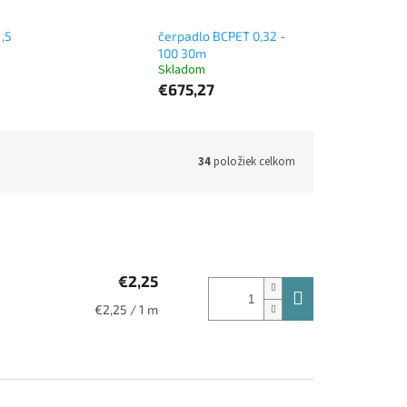
,5
čerpadlo BCPET 0,32 -
100 30m
Skladom
€675,27
34
položiek celkom
€2,25
Jednotková
€2,25 / 1 m
cena: