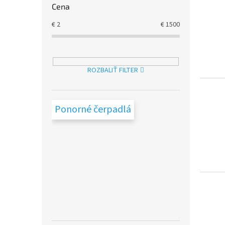
k
o
Cena
t
v
€
2
€
1500
o
v
ROZBALIŤ FILTER
Ponorné čerpadlá