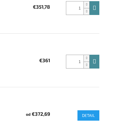
€351,78
€361
€372,69
od
DETAIL