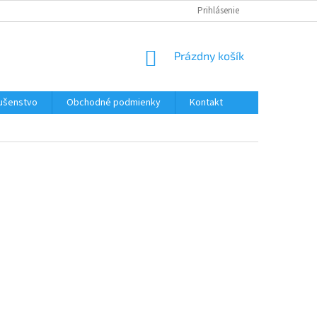
Prihlásenie
NÁKUPNÝ
Prázdny košík
KOŠÍK
lušenstvo
Obchodné podmienky
Kontakt