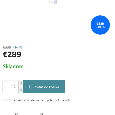
€339
–14 %
€339
–14 %
€289
Jednotková
Skladom
cena:
Pridať do košíka
ponorné čerpadlo do náročných podmienok