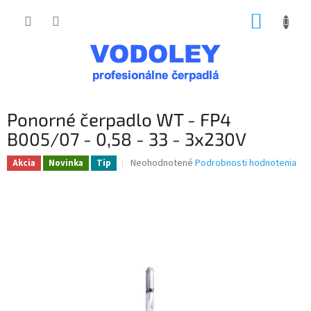
Prejsť
NÁKUP
na
obsah
KOŠÍK
Ponorné čerpadlo WT - FP4
B005/07 - 0,58 - 33 - 3x230V
Priemerné
Neohodnotené
Podrobnosti hodnotenia
Akcia
Novinka
Tip
hodnotenie
produktu
je
0,0
z
5
hviezdičiek.